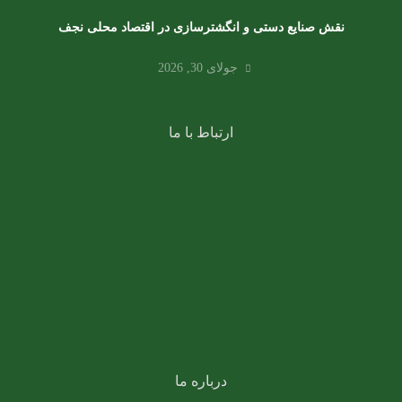
نقش صنایع دستی و انگشترسازی در اقتصاد محلی نجف
جولای 30, 2026
ارتباط با ما
021-88325673
09126715375
کارشناس تور کربلا
خیابان مطهری خیابان مفتح شمالی بعد از پمپ بنزین پلاک
272 برج مرجان طبقه 12 واحد 2
درباره ما