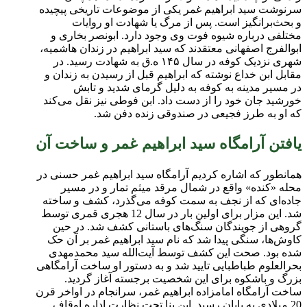
سرنوشت سید ابراهیم غمر یکی از موضوعات تاریخی پیچیده
و بحث‌برانگیز است. پس از مرگ یا شهادت او روایات
مختلفی درباره شیوه فوت وی وجود دارد. ابونصر بخاری و
ابوالفرج اصفهانی معتقدند که سید ابراهیم در زندان هاشمیه،
شهری نزدیک کوفه در سال ۱۴۵ ه.ق به شهادت رسید. در
مقابل ابن خداع نوشته که ابراهیم قبل از رسیدن به زندان و
در مسیر مدینه به کوفه به دلیل گرمای شدید و تابش
خورشید جان خود را از دست داد. ابن فوطی نیز نقل می‌کند
که او به طرز فجیعی در صندوقی زنده دفن شد.
یافتن آرامگاه سید ابراهیم غمر و ساخت آن
همانطور که اشاره کردیم آرامگاه سید ابراهیم غمر حسنی در
محله «کنده» واقع در شمال مرقد میثم تمار و در مسیر
جاده‌ای که از نجف به سمت کوفه می‌گذرد، کشف و ساخته
شد. این مزار برای اولین بار در سال 12 هجری قمری توسط
گروهی از جویندگان سنگ‌های باستانی کشف شد. در حین
کاوش‌ها، سنگی پیدا شد که نام سید ابراهیم غمر بر آن حک
شده بود. صحت این کشف توسط آیت‌الله سید محمدمهدی
بحرالعلوم طباطبایی تایید شد و به دستور او ساخت آرامگاهی
بزرگ و باشکوه برای این شخصیت برجسته آغاز گردید.
ساخت آرامگاه امامزاده ابراهیم غمر، سرانجام در اواخر قرن
20 میلادی به پایان رسید. این بنا تحت نظارت اداره اوقاف