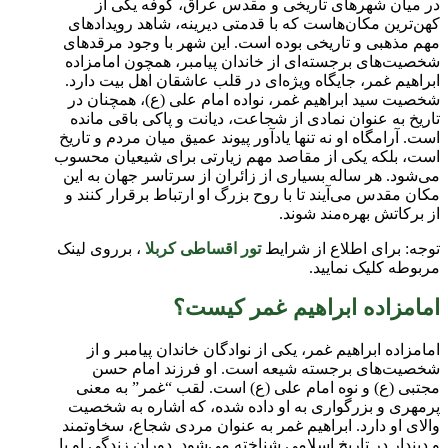
در میان شهرهای تاریخی و مقدس عراق، کوفه یکی از
کهن‌ترین مکان‌هاست که با قدمتی دیرینه، شاهد رویدادهای
مهم مذهبی و تاریخی بوده است. این شهر با وجود مرقدهای
شخصیت‌های برجسته‌ای از خاندان پیامبر، همچون امامزاده
ابراهیم غمر، جایگاه ویژه‌ای در قلب عاشقان اهل بیت دارد.
شخصیت سید ابراهیم غمر، نواده امام علی (ع)، همچنان در
تاریخ به عنوان نمادی از شجاعت، دیانت و پاکی باقی مانده
است. آرامگاه او نه تنها یادآور پیوند عمیق میان مردم و تاریخ
است، بلکه یکی از مقاصد مهم زیارتی برای شیعیان محسوب
می‌شود. هر ساله بسیاری از زائران از سرتاسر جهان به این
مکان مقدس می‌آیند تا با روح بزرگ او ارتباط برقرار کنند و
از برکاتش بهره‌مند شوند.
توجه: برای اطلاع از شرایط
تور اقساطی کربلا
، برروی لینک
مربوطه کلیک نمایید.
امامزاده ابراهیم غمر کیست؟
امامزاده ابراهیم غمر، یکی از نوادگان خاندان پیامبر و از
شخصیت‌های برجسته شیعه است. او فرزند امام حسن
مجتبی (ع) و نوه امام علی (ع) است. لقب “غمر” به معنی
پرمهری و بزرگواری به او داده شده، که اشاره به شخصیت
والای او دارد. ابراهیم غمر به عنوان مردی شجاع، سخاوتمند
و دیندار در تاریخ اسلامی شناخته می‌شود. دوران زندگی او با