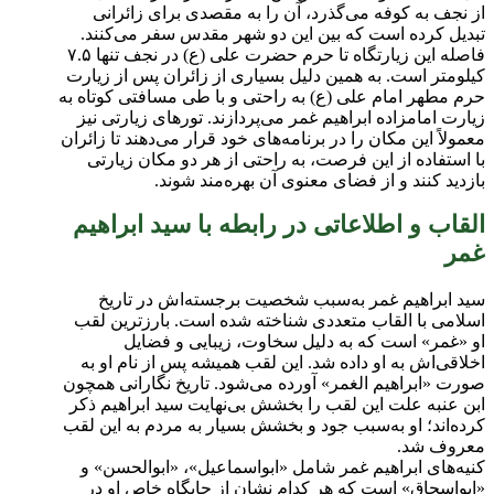
از نجف به کوفه می‌گذرد، آن را به مقصدی برای زائرانی
تبدیل کرده است که بین این دو شهر مقدس سفر می‌کنند.
فاصله این زیارتگاه تا حرم حضرت علی (ع) در نجف تنها ۷.۵
کیلومتر است. به همین دلیل بسیاری از زائران پس از زیارت
حرم مطهر امام علی (ع) به راحتی و با طی مسافتی کوتاه به
زیارت امامزاده ابراهیم غمر می‌پردازند. تورهای زیارتی نیز
معمولاً این مکان را در برنامه‌های خود قرار می‌دهند تا زائران
با استفاده از این فرصت، به راحتی از هر دو مکان زیارتی
بازدید کنند و از فضای معنوی آن بهره‌مند شوند.
القاب و اطلاعاتی در رابطه با سید ابراهیم
غمر
سید ابراهیم غمر به‌سبب شخصیت برجسته‌اش در تاریخ
اسلامی با القاب متعددی شناخته شده است. بارزترین لقب
او «غمر» است که به دلیل سخاوت، زیبایی و فضایل
اخلاقی‌اش به او داده شد. این لقب همیشه پس از نام او به
صورت «ابراهیم الغمر» آورده می‌شود. تاریخ‌ نگارانی همچون
ابن عنبه علت این لقب را بخشش بی‌نهایت سید ابراهیم ذکر
کرده‌اند؛ او به‌سبب جود و بخشش بسیار به مردم به این لقب
معروف شد.
کنیه‌های ابراهیم غمر شامل «ابواسماعیل»، «ابوالحسن» و
«ابواسحاق» است که هر کدام نشان از جایگاه خاص او در