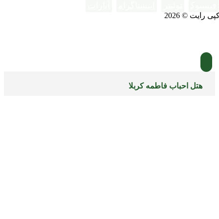
فیسبوک
توئیتر
اینستاگرام
آپارات
پی رایت © 2026
هتل احباب فاطمه کربلا