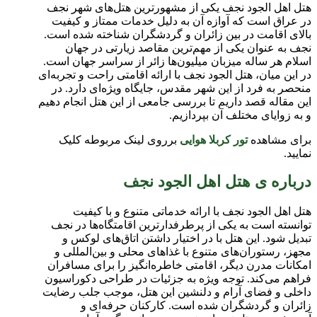
هتل اهل الجود نجف یکی از مشهورترین هتل‌های شهر نجف
در عراق است که آوازه آن به دلیل خدمات ممتاز و کیفیت
بالای اقامت در بین زائران و گردشگران شناخته شده است.
نجف به عنوان یکی از مهم‌ترین مقاصد زیارتی در جهان
اسلام هر ساله میزبان میلیون‌ها زائر از سراسر جهان است.
در این میان، هتل الجود نجف با ارائه اقامتی راحت و تجربه‌ای
منحصر به فرد از این شهر مقدس، جایگاه ویژه‌ای دارد. در
این مقاله قصد داریم تا بررسی جامعی از این هتل انجام دهیم
و به زوایای مختلف آن بپردازیم
.
برای مشاهده
تور کربلا هوایی
برروی لینک مربوطه کلیک
نمایید.
درباره ی هتل اهل الجود نجف
هتل اهل الجود نجف با ارائه خدماتی متنوع و با کیفیت
توانسته است به یکی از پرطرفدارترین اقامتگاه‌ها در نجف
تبدیل شود. این هتل با در اختیار داشتن اتاق‌های لوکس و
مجهز، رستوران‌های متنوع با غذاهای محلی و بین‌المللی و
امکانات مدرن دیگر، اقامتی خاطره‌انگیز را برای مسافران
فراهم می‌کند. توجه ویژه به جزئیات در طراحی دکوراسیون
داخلی و فضای آرام و دلنشین این هتل، موجب جلب رضایت
زائران و گردشگران شده است. کارکنان حرفه‌ای و