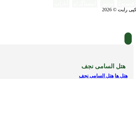
فیسبوک
توئیتر
اینستاگرام
آپارات
پی رایت © 2026
هتل السامی نجف
هتل ها
هتل السامی نجف