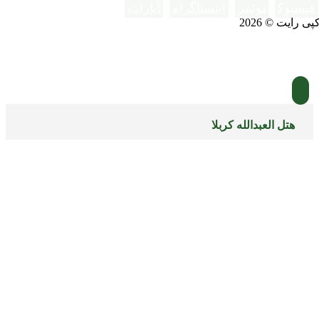
فیسبوک
توئیتر
اینستاگرام
آپارات
پی رایت © 2026
هتل العبدالله کربلا