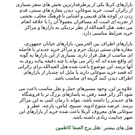
بازارهای کربلا یکی از پرطرفدارترین بخش های سفر بسیاری
از زائران است. خرید سوغاتی، دیدن مغازه های سنتی، قدم
زدن در کوچه های قدیمی و آشنایی با فرهنگ محلی، بخشی
از تجربه ای است که مسافران معمولاً آن را با علاقه انجام
می دهند. هتل العبدالله از نظر نزدیکی به بازارها و مراکز
خرید شرایط مناسبی دارد.
بازارهای اطراف بین الحرمین، بازارهای خیابان جمهوری،
مغازه های سنتی نزدیک حرم و مراکز خرید جدیدتر با فاصله
ای مناسب از هتل قرار دارند. بسیاری از این بازارها به گونه
ای واقع شده اند که زائر می تواند با چند دقیقه پیاده روی به
آنها برسد. این موضوع باعث شده هتل العبدالله برای زائرانی
که قصد خرید سوغاتی دارند یا مایل اند چندبار از بازارهای
اطراف دیدن کنند گزینه ای مناسب باشد.
علاوه بر این، وجود مسیرهای حمل و نقل مناسب باعث می
شود اگر زائر قصد رفتن به پاساژهای بزرگ تر یا فروشگاه
های جدیدتر را داشته باشد، بتواند با زمان کمی به این مراکز
برسد. عرضه متنوع ادویه، تسبیح، لباس، پارچه، عطر و
سوغاتی های معروف کربلا باعث شده خرید از بازارهای این
شهر جذابیت زیادی داشته باشد.
هتل های بیشتر :
هتل برج الصفا کاظمین