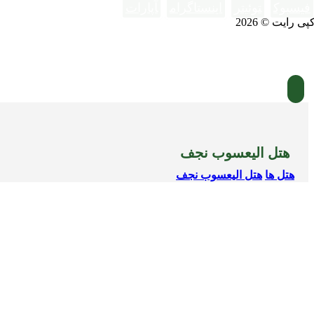
فیسبوک
توئیتر
اینستاگرام
آپارات
پی رایت © 2026
هتل الیعسوب نجف
هتل ها
هتل الیعسوب نجف