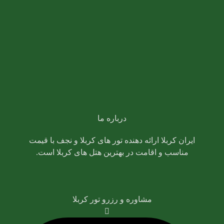
021-88325673
09126715375
کارشناس تور کربلا
خیابان مطهری خیابان مفتح شمالی بعد از پمپ بنزین پلاک
272 برج مرجان طبقه 12 واحد 2
درباره ما
ایران کربلا ارائه دهنده تور های کربلا و نجف با قیمت
مناسب و اقامت در بهترین هتل های کربلا است.
مشاوره و رزرو تور کربلا