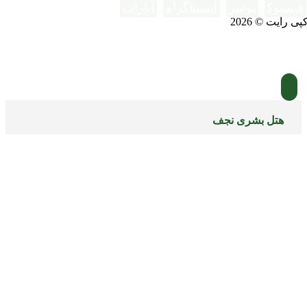
فیسبوک
توئیتر
اینستاگرام
آپارات
پی رایت © 2026
هتل بشری نجف