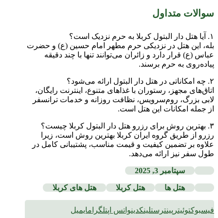
سوالات متداول
۱. آیا هتل دار البتول کربلا به حرم نزدیک است؟
بله، این هتل در نزدیکی حرم مطهر امام حسین (ع) و حضرت
عباس (ع) قرار دارد و زائران می‌توانند تنها با چند دقیقه
پیاده‌روی به حرم برسند.
۲. چه امکاناتی در هتل دار البتول ارائه می‌شود؟
اتاق‌های مجهز، رستوران با غذاهای متنوع، اینترنت رایگان،
لابی بزرگ، روم‌سرویس، نظافت روزانه و خدمات ترانسفر
از جمله امکانات این هتل است.
۳. بهترین روش برای رزرو هتل دار البتول کربلا چیست؟
رزرو از طریق گروه ایران کربلا بهترین روش است، زیرا
علاوه بر تضمین کیفیت و قیمت مناسب، پشتیبانی کامل در
طول سفر نیز ارائه می‌دهد.
سپتامبر 3, 2025
هتل ها
هتل کربلا
هتل های کربلا
فیسبوک
توئیتر
پینترست
لینکدین
واتس اپ
تلگرام
ایمیل