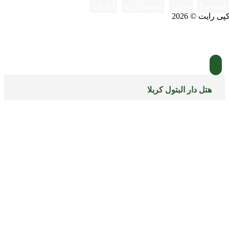
فیسبوک
توئیتر
اینستاگرام
آپارات
پی رایت © 2026
هتل دار البتول کربلا