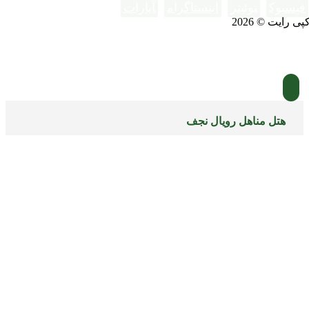
فیسبوک
توئیتر
اینستاگرام
آپارات
پی رایت © 2026
هتل مناهل رویال نجف