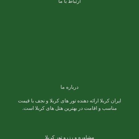
ارتباط با ما
021-88325673
09126715375
کارشناس تور کربلا
خیابان مطهری خیابان مفتح شمالی بعد از پمپ بنزین پلاک
272 برج مرجان طبقه 12 واحد 2
درباره ما
ایران کربلا ارائه دهنده تور های کربلا و نجف با قیمت
مناسب و اقامت در بهترین هتل های کربلا است.
مشاوره و رزرو تور کربلا