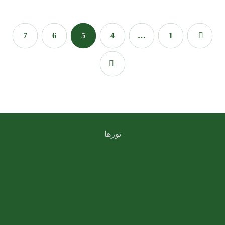
7
6
5
4
…
1
تورها
تور کربلا
تور لحظه آخری کربلا