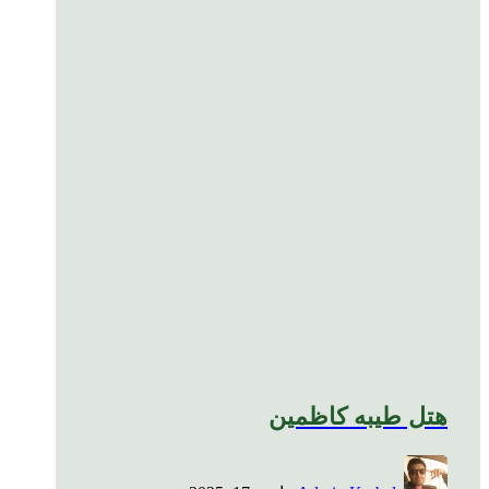
هتل طیبه کاظمین