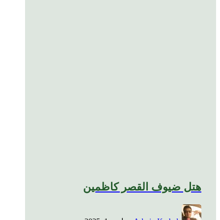
هتل ضیوف القصر کاظمین